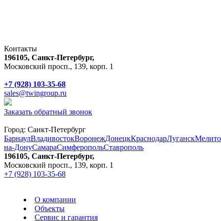
Контакты
196105, Санкт-Петербург,
Московский просп., 139, корп. 1
+7 (928) 103-35-68
sales@twingroup.ru
Заказать обратный звонок
Город:
Санкт-Петербург
Барнаул
Владивосток
Воронеж
Донецк
Краснодар
Луганск
Мелито
на-Дону
Самара
Симферополь
Ставрополь
196105, Санкт-Петербург,
Московский просп., 139, корп. 1
+7 (928) 103-35-68
О компании
Объекты
Сервис и гарантия