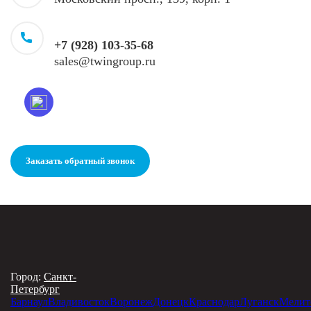
+7 (928) 103-35-68
sales@twingroup.ru
Заказать обратный звонок
Город:
Санкт-
Петербург
Барнаул
Владивосток
Воронеж
Донецк
Краснодар
Луганск
Мелит