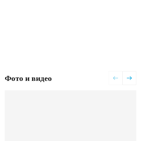
Мишкино, Ростовская
Мишкино, Ростовская
область
область
30 000 тонн
30 000 тонн
Мишкино, Ростовская
г. Ипатово,
область
Ставропольский край
30 000 тонн
10 000 тонн
Фото и видео